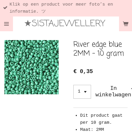
Klik op een product voor meer foto’s en
Ga
informatie. ツ
direct
★SISTAJEWELLERY
naar
de
hoofdinhoud
River edge blue
2MM - 10 gram
€ 0,35
In
winkelwagen
Dit product gaat
per 10 gram.
Maat: 2MM