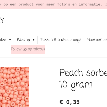
RY
aden
Kleding
Tassen & makeup bags
Haarbande
Follow us on tiktok!
Peach sorb
10 gram
€ 0,35