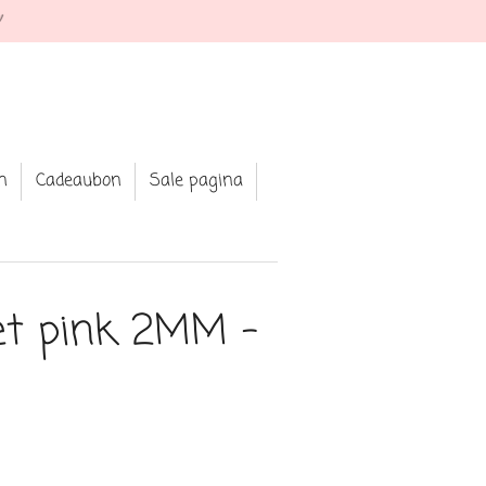
★ Shop your fav jewellery and clothin
n
Cadeaubon
Sale pagina
et pink 2MM -