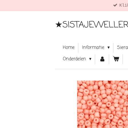
rmatie. ツ
Ga
direct
naar
★SISTAJEWELLE
de
hoofdinhoud
Home
Informatie
Sier
Onderdelen