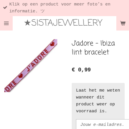
Klik op een product voor meer foto’s en
Ga
informatie. ツ
direct
★SISTAJEWELLERY
naar
de
hoofdinhoud
J’adore - Ibiza
lint bracelet
€ 0,99
Laat het me weten
wanneer dit
product weer op
voorraad is.