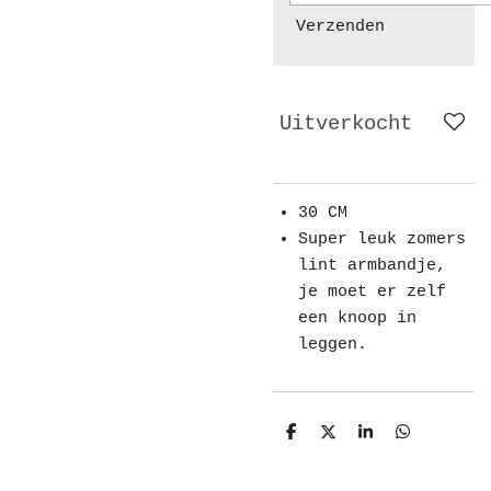
Verzenden
Uitverkocht
30 CM
Super leuk zomers
lint armbandje,
je moet er zelf
een knoop in
leggen.
D
D
S
D
e
e
h
e
l
e
a
l
e
l
r
e