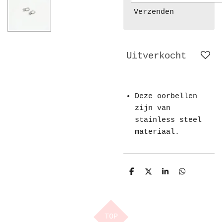
Verzenden
Uitverkocht
Deze oorbellen
zijn van
stainless steel
materiaal.
D
D
S
D
e
e
h
e
l
e
a
l
e
l
r
e
n
e
n
TOP