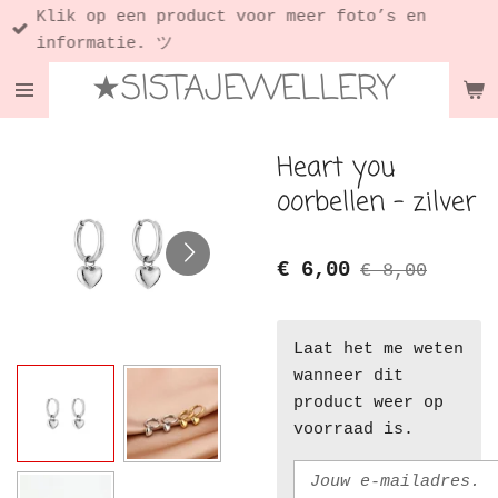
Klik op een product voor meer foto’s en
Ga
informatie. ツ
direct
★SISTAJEWELLERY
naar
de
hoofdinhoud
Heart you
oorbellen - zilver
€ 6,00
€ 8,00
Laat het me weten
wanneer dit
product weer op
voorraad is.