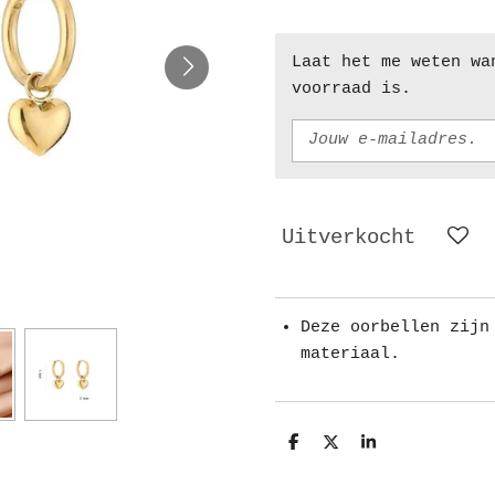
Laat het me weten wa
voorraad is.
Uitverkocht
Deze oorbellen zijn
materiaal.
D
D
S
e
e
h
l
e
a