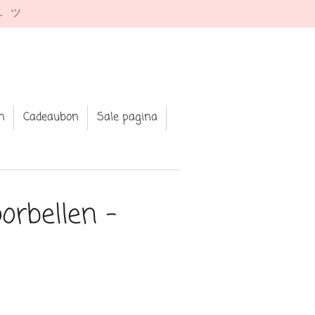
e. ツ
n
Cadeaubon
Sale pagina
orbellen -