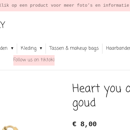
Klik op een product voor meer foto’s en informati
RY
aden
Kleding
Tassen & makeup bags
Haarbande
Follow us on tiktok!
Heart you o
goud
€ 8,00