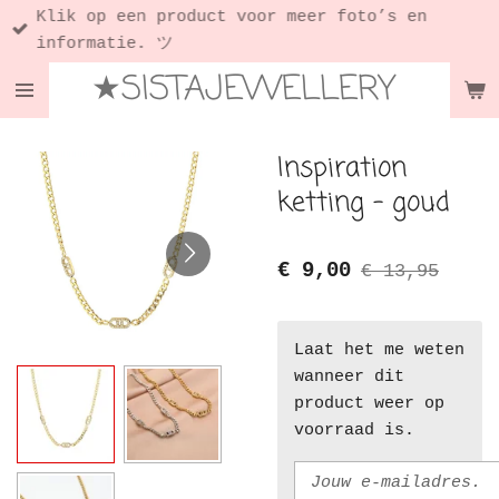
Klik op een product voor meer foto’s en
Ga
informatie. ツ
direct
★SISTAJEWELLERY
naar
de
hoofdinhoud
Inspiration
ketting - goud
€ 9,00
€ 13,95
Laat het me weten
wanneer dit
product weer op
voorraad is.