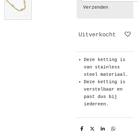
Verzenden
Uitverkocht
Deze ketting is
van stainless
steel materiaal.
Deze ketting is
verstelbaar en
past dus bij
iedereen.
D
D
S
D
e
e
h
e