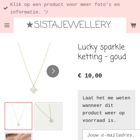
Klik op een product voor meer foto’s en
Ga
informatie. ツ
direct
★SISTAJEWELLERY
naar
de
hoofdinhoud
Lucky sparkle
ketting - goud
€ 10,00
Laat het me weten
wanneer dit
product weer op
voorraad is.