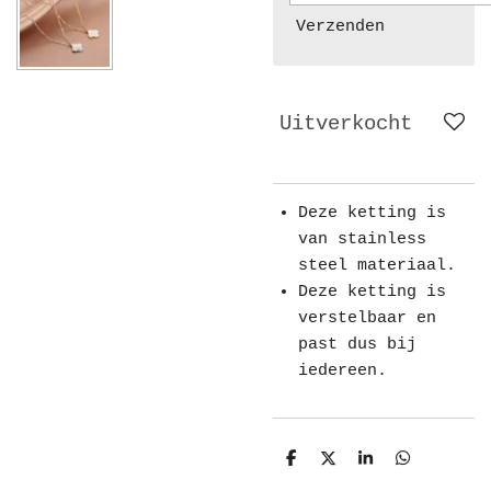
Verzenden
Uitverkocht
Deze ketting is
van stainless
steel materiaal.
Deze ketting is
verstelbaar en
past dus bij
iedereen.
D
D
S
D
e
e
h
e