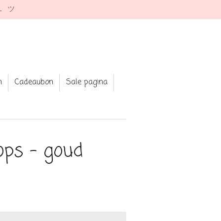
e. ツ
n
Cadeaubon
Sale pagina
ps - goud