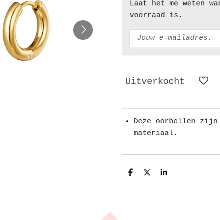
Laat het me weten wa
voorraad is.
Uitverkocht
Deze oorbellen zijn
materiaal.
D
D
S
e
e
h
l
e
a
e
l
r
n
e