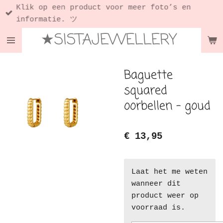
Klik op een product voor meer foto’s en
Ga
informatie. ツ
direct
★SISTAJEWELLERY
naar
de
hoofdinhoud
Baguette
squared
oorbellen - goud
€ 13,95
Laat het me weten
wanneer dit
product weer op
voorraad is.