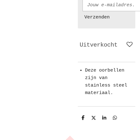
Verzenden
Uitverkocht
Deze oorbellen
zijn van
stainless steel
materiaal.
D
D
S
D
e
e
h
e
l
e
a
l
e
l
r
e
n
e
n