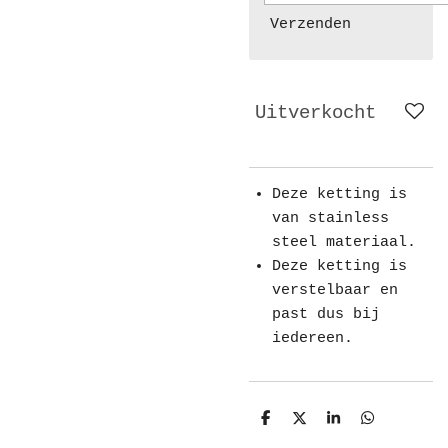
Verzenden
Uitverkocht
Deze ketting is
van stainless
steel materiaal.
Deze ketting is
verstelbaar en
past dus bij
iedereen.
D
D
S
D
e
e
h
e