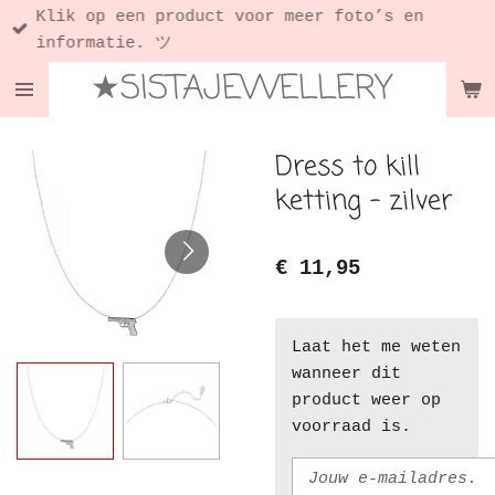
Klik op een product voor meer foto’s en
Ga
informatie. ツ
direct
★SISTAJEWELLERY
naar
de
hoofdinhoud
Dress to kill
ketting - zilver
€ 11,95
Laat het me weten
wanneer dit
product weer op
voorraad is.