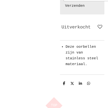
Verzenden
Uitverkocht
Deze oorbellen
zijn van
stainless steel
materiaal.
D
D
S
D
e
e
h
e
l
e
a
l
e
l
r
e
n
e
n
TOP