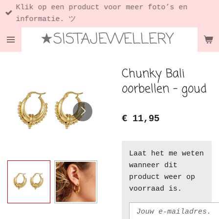
Klik op een product voor meer foto’s en
Ga
informatie. ツ
direct
★SISTAJEWELLERY
naar
de
hoofdinhoud
Chunky Bali
oorbellen - goud
€ 11,95
Laat het me weten
wanneer dit
product weer op
voorraad is.