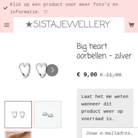
Klik op een product voor meer foto’s en
Ga
informatie. ツ
direct
★SISTAJEWELLERY
naar
de
hoofdinhoud
Big heart
oorbellen - zilver
€ 9,00
€ 11,00
Laat het me weten
wanneer dit
product weer op
voorraad is.