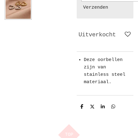
Verzenden
Uitverkocht
Deze oorbellen
zijn van
stainless steel
materiaal.
D
D
S
D
e
e
h
e
l
e
a
l
e
l
r
e
n
e
n
TOP