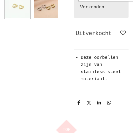
Verzenden
Uitverkocht
Deze oorbellen
zijn van
stainless steel
materiaal.
D
D
S
D
e
e
h
e
l
e
a
l
e
l
r
e
n
e
n
TOP