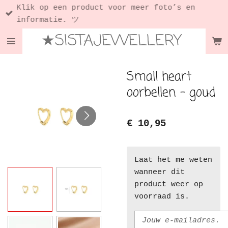
Klik op een product voor meer foto’s en
Ga
informatie. ツ
direct
★SISTAJEWELLERY
naar
de
hoofdinhoud
Small heart
oorbellen - goud
€ 10,95
Laat het me weten
wanneer dit
product weer op
voorraad is.