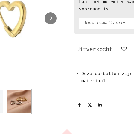
Laat het me weten wa
voorraad is.
Uitverkocht
Deze oorbellen zijn
materiaal.
D
D
S
e
e
h
l
e
a
e
l
r
n
e