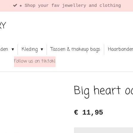
★ Shop your fav jewellery and clothing
RY
aden
Kleding
Tassen & makeup bags
Haarbande
Follow us on tiktok!
Big heart o
€ 11,95