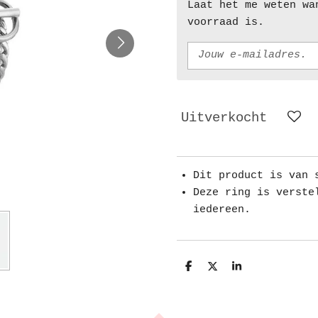
Laat het me weten wa
voorraad is.
Uitverkocht
Dit product is van 
Deze ring is verste
iedereen.
D
D
S
e
e
h
l
e
a
e
l
r
n
e