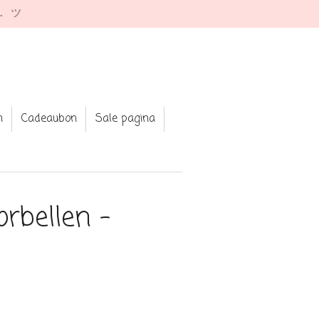
e. ツ
n
Cadeaubon
Sale pagina
orbellen -