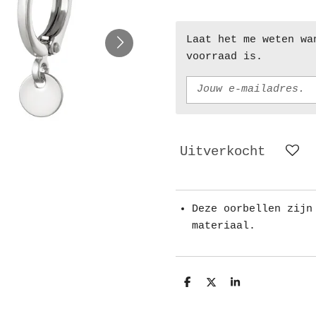
Laat het me weten wa
voorraad is.
Uitverkocht
Deze oorbellen zijn
materiaal.
D
D
S
e
e
h
l
e
a