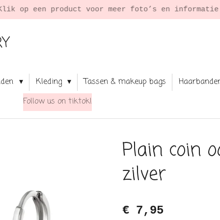
Klik op een product voor meer foto’s en informati
RY
aden
Kleding
Tassen & makeup bags
Haarbande
Follow us on tiktok!
Plain coin o
zilver
€ 7,95