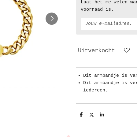
Laat het me weten wa
voorraad is.
Uitverkocht
Dit armbandje is va
Dit armbandje is ve
iedereen.
D
D
S
e
e
h
l
e
a
e
l
r
n
e