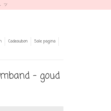
e. ツ
n
Cadeaubon
Sale pagina
armband - goud