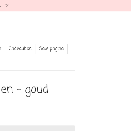
e. ツ
n
Cadeaubon
Sale pagina
len - goud