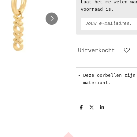
Laat het me weten wa
voorraad is.
Uitverkocht
Deze oorbellen zijn
materiaal.
D
D
S
e
e
h
l
e
a
e
l
r
n
e