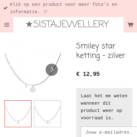
Klik op een product voor meer foto’s en
Ga
informatie. ツ
direct
★SISTAJEWELLERY
naar
de
hoofdinhoud
Smiley star
ketting - zilver
€ 12,95
Laat het me weten
wanneer dit
product weer op
voorraad is.