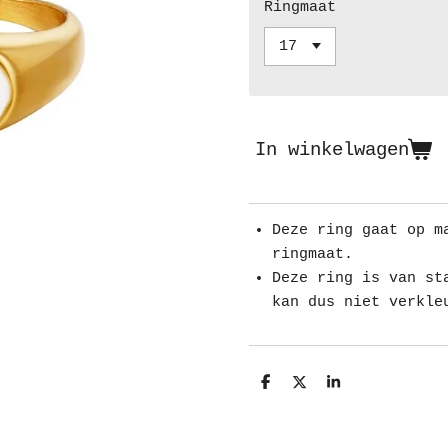
Ringmaat
In winkelwagen
Deze ring gaat op m
ringmaat.
Deze ring is van st
kan dus niet verkle
D
D
S
e
e
h
l
e
a
e
l
r
n
e