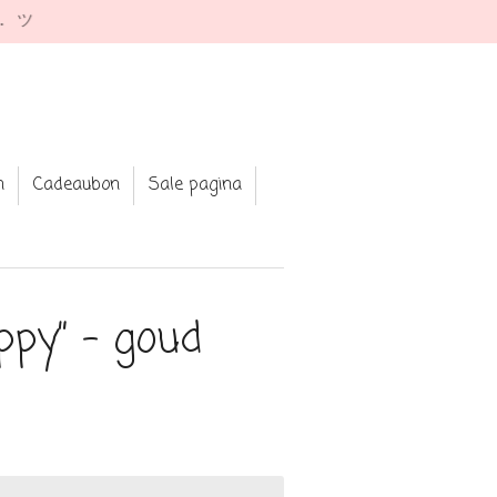
e. ツ
n
Cadeaubon
Sale pagina
ppy” - goud