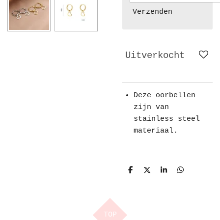
Verzenden
Uitverkocht
Deze oorbellen
zijn van
stainless steel
materiaal.
D
D
S
D
e
e
h
e
l
e
a
l
e
l
r
e
n
e
n
TOP