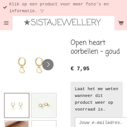
Klik op een product voor meer foto’s en
Ga
informatie. ツ
direct
★SISTAJEWELLERY
naar
de
hoofdinhoud
Open heart
oorbellen - goud
€ 7,95
Laat het me weten
wanneer dit
product weer op
voorraad is.