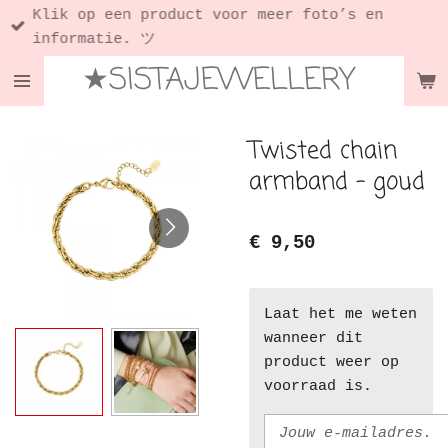
Klik op een product voor meer foto’s en
Ga
informatie. ツ
direct
★SISTAJEWELLERY
naar
de
hoofdinhoud
Twisted chain
armband - goud
€ 9,50
Laat het me weten
wanneer dit
product weer op
voorraad is.