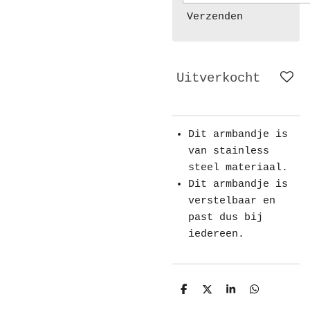
Verzenden
Uitverkocht
Dit armbandje is
van stainless
steel materiaal.
Dit armbandje is
verstelbaar en
past dus bij
iedereen.
D
D
S
D
e
e
h
e