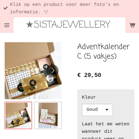
Klik op een product voor meer foto’s en
Ga
informatie. ツ
direct
★SISTAJEWELLERY
naar
de
hoofdinhoud
Adventkalender
C (5 vakjes)
€ 29,50
Kleur
Laat het me weten
wanneer dit