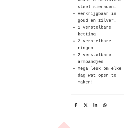
bevat 5 stainless
steel sieraden.
Verkrijgbaar in
goud en zilver.
1 verstelbare
ketting
2 verstelbare
ringen
2 verstelbare
armbandjes
Mega leuk om elke
dag wat open te
maken!
D
D
S
D
e
e
h
e
l
e
a
l
e
l
r
e
n
e
n