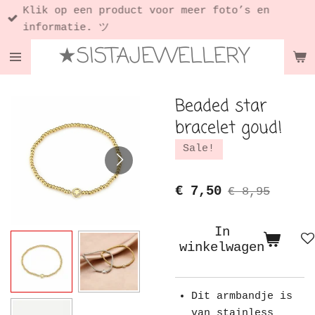
Klik op een product voor meer foto’s en
Ga
informatie. ツ
direct
★SISTAJEWELLERY
naar
de
hoofdinhoud
Beaded star
bracelet goud!
Sale!
€ 7,50
€ 8,95
In
winkelwagen
Dit armbandje is
van stainless