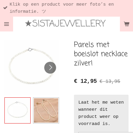
Klik op een product voor meer foto’s en
Ga
informatie. ツ
direct
★SISTAJEWELLERY
naar
de
hoofdinhoud
Parels met
boeislot necklace
zilver!
€ 12,95
€ 13,95
Laat het me weten
wanneer dit
product weer op
voorraad is.