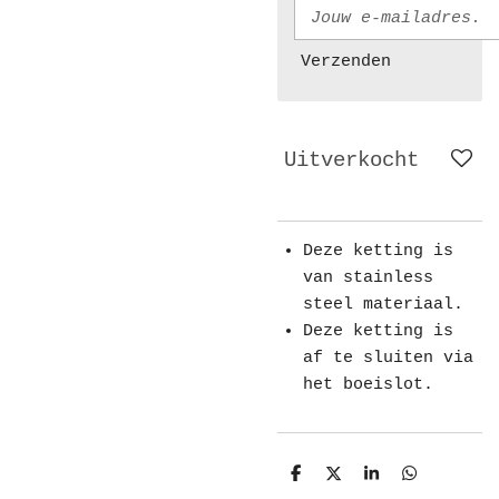
Verzenden
Uitverkocht
Deze ketting is
van stainless
steel materiaal.
Deze ketting is
af te sluiten via
het boeislot.
D
D
S
D
e
e
h
e