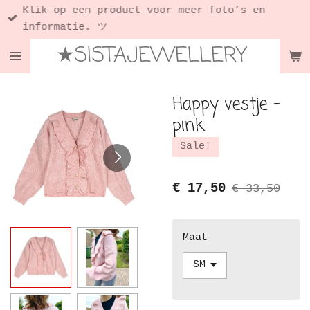
Klik op een product voor meer foto’s en
Ga
informatie. ツ
direct
★SISTAJEWELLERY
naar
de
hoofdinhoud
Happy vestje -
pink
Sale!
€ 17,50
€ 33,50
Maat