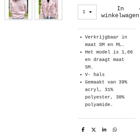
In
winkelwagen
Verkrijgbaar in
maat SM en ML.
Het model is 1,66
en draagt maat
SM.
V- hals
Gemaakt van 39%
acryl, 31%
polyester, 30%
polyamide.
D
D
S
D
e
e
h
e