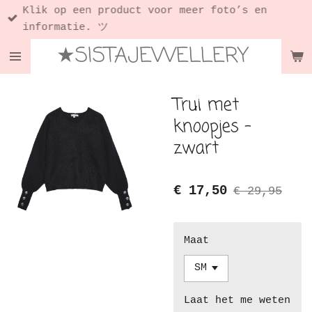
Klik op een product voor meer foto’s en
Ga
informatie. ツ
direct
★SISTAJEWELLERY
naar
de
hoofdinhoud
Trui met
knoopjes -
zwart
€ 17,50
€ 29,95
Maat
Laat het me weten