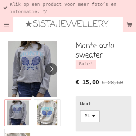
Klik op een product voor meer foto’s en
Ga
informatie. ツ
direct
★SISTAJEWELLERY
naar
de
hoofdinhoud
Monte carlo
sweater
Sale!
€ 15,00
€ 28,50
Maat