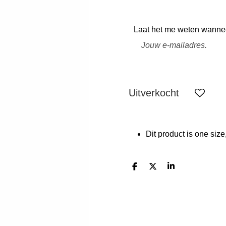
Laat het me weten wanneer
Uitverkocht
Dit product is one size
D
D
S
e
e
h
l
e
a
e
l
r
n
e