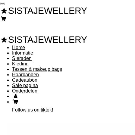
Ga
★SISTAJEWELLERY
direct
naar
de
hoofdinhoud
★SISTAJEWELLERY
Home
Informatie
Sieraden
Kleding
Tassen & makeup bags
Haarbanden
Cadeaubon
Sale pagina
Onderdelen
Follow us on tiktok!