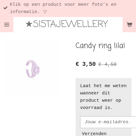
Klik op een product voor meer foto’s en
Ga
informatie. ツ
direct
★SISTAJEWELLERY
naar
de
hoofdinhoud
Candy ring lila!
€ 3,50
€ 4,50
Laat het me weten
wanneer dit
product weer op
voorraad is.
Verzenden