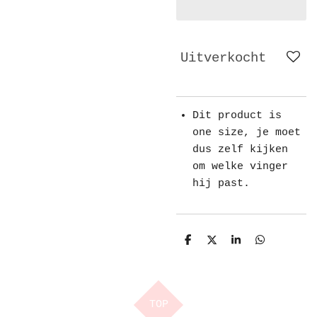
Uitverkocht
Dit product is
one size, je moet
dus zelf kijken
om welke vinger
hij past.
D
D
S
D
e
e
h
e
l
e
a
l
e
l
r
e
n
e
n
TOP