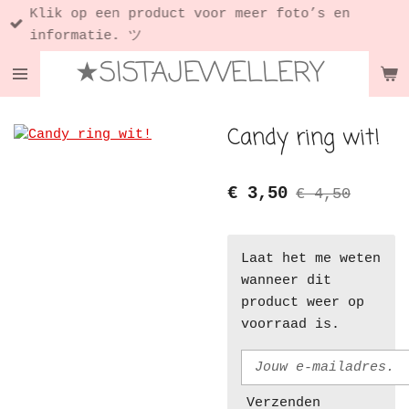
Klik op een product voor meer foto’s en
Ga
informatie. ツ
direct
★SISTAJEWELLERY
naar
de
hoofdinhoud
Candy ring wit!
€ 3,50
€ 4,50
Laat het me weten
wanneer dit
product weer op
voorraad is.
Verzenden