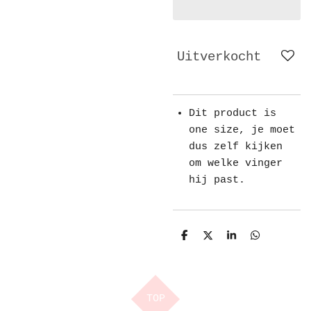
Uitverkocht
Dit product is
one size, je moet
dus zelf kijken
om welke vinger
hij past.
D
D
S
D
e
e
h
e
l
e
a
l
e
l
r
e
n
e
n
TOP