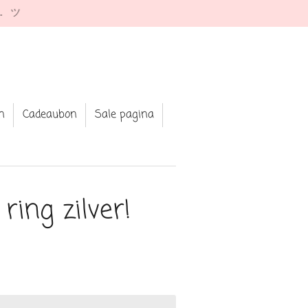
e. ツ
n
Cadeaubon
Sale pagina
ring zilver!