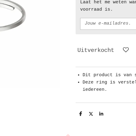
Laat het me weten wa
voorraad is.
Uitverkocht
Dit product is van 
Deze ring is verste
iedereen.
D
D
S
e
e
h
l
e
a
e
l
r
n
e