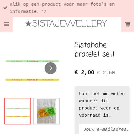
Klik op een product voor meer foto’s en
Ga
informatie. ツ
direct
★SISTAJEWELLERY
naar
de
hoofdinhoud
Sistababe
bracelet set!
€ 2,00
€ 2,50
Laat het me weten
wanneer dit
product weer op
voorraad is.