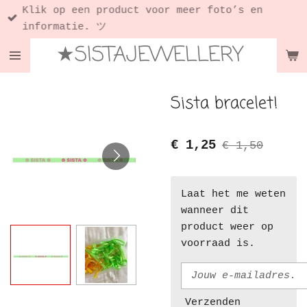
Klik op een product voor meer foto’s en
Ga
informatie. ツ
direct
★SISTAJEWELLERY
naar
de
hoofdinhoud
Sista bracelet!
€ 1,25
€ 1,50
Laat het me weten
wanneer dit
product weer op
voorraad is.
Verzenden