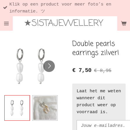
Klik op een product voor meer foto’s en
Ga
informatie. ツ
direct
★SISTAJEWELLERY
naar
de
hoofdinhoud
Double pearls
earrings zilver!
€ 7,50
€ 8,95
Laat het me weten
wanneer dit
product weer op
voorraad is.