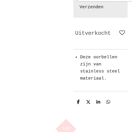
Verzenden
Uitverkocht
Deze oorbellen
zijn van
stainless steel
materiaal.
D
D
S
D
e
e
h
e
l
e
a
l
e
l
r
e
n
e
n
TOP