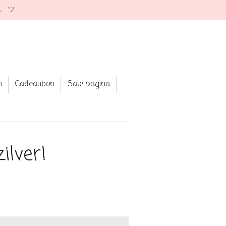
e. ツ
n
Cadeaubon
Sale pagina
ilver!