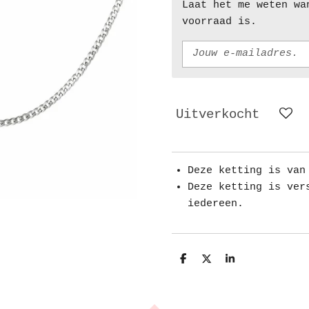
Laat het me weten wa
voorraad is.
Uitverkocht
Deze ketting is van
Deze ketting is ver
iedereen.
D
D
S
e
e
h
l
e
a
e
l
r
n
e