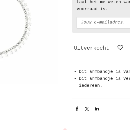
Laat het me weten wa
voorraad is.
Uitverkocht
Dit armbandje is va
Dit armbandje is ve
iedereen.
D
D
S
e
e
h
l
e
a
e
l
r
n
e