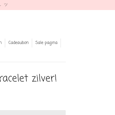
e. ツ
n
Cadeaubon
Sale pagina
racelet zilver!