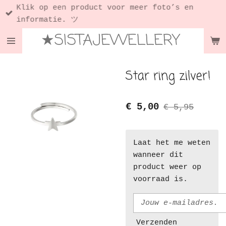
Klik op een product voor meer foto’s en
Ga
informatie. ツ
direct
★SISTAJEWELLERY
naar
de
hoofdinhoud
Star ring zilver!
€ 5,00
€ 5,95
Laat het me weten
wanneer dit
product weer op
voorraad is.
Verzenden