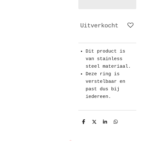
Uitverkocht
Dit product is
van stainless
steel materiaal.
Deze ring is
verstelbaar en
past dus bij
iedereen.
D
D
S
D
e
e
h
e
l
e
a
l
e
l
r
e