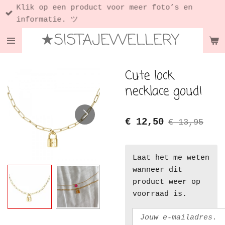
Klik op een product voor meer foto’s en
Ga
informatie. ツ
direct
★SISTAJEWELLERY
naar
de
hoofdinhoud
Cute lock
necklace goud!
€ 12,50
€ 13,95
Laat het me weten
wanneer dit
product weer op
voorraad is.