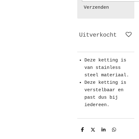
Verzenden
Uitverkocht
Deze ketting is
van stainless
steel materiaal.
Deze ketting is
verstelbaar en
past dus bij
iedereen.
D
D
S
D
e
e
h
e