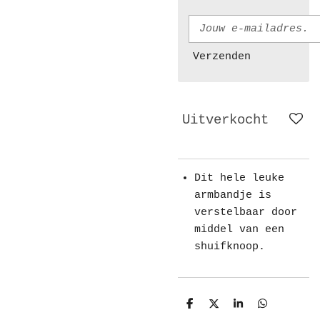
Verzenden
Uitverkocht
Dit hele leuke
armbandje is
verstelbaar door
middel van een
shuifknoop.
D
D
S
D
e
e
h
e