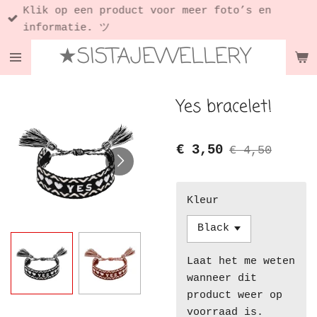
Klik op een product voor meer foto’s en
Ga
informatie. ツ
direct
★SISTAJEWELLERY
naar
de
hoofdinhoud
Yes bracelet!
€ 3,50
€ 4,50
Kleur
Laat het me weten
wanneer dit
product weer op
voorraad is.