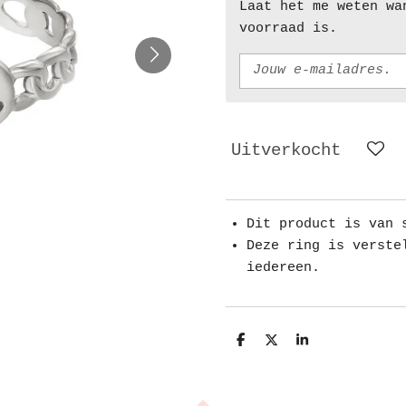
Laat het me weten wa
voorraad is.
Uitverkocht
Dit product is van 
Deze ring is verste
iedereen.
D
D
S
e
e
h
l
e
a
e
l
r
n
e