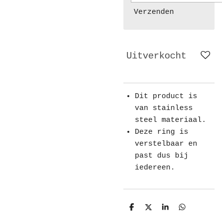
Verzenden
Uitverkocht
Dit product is
van stainless
steel materiaal.
Deze ring is
verstelbaar en
past dus bij
iedereen.
D
D
S
D
e
e
h
e