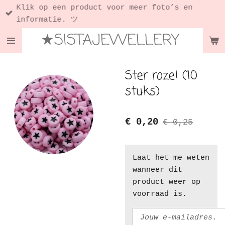
Klik op een product voor meer foto’s en
Ga
informatie. ツ
direct
★SISTAJEWELLERY
naar
de
hoofdinhoud
Ster roze! (10
stuks)
€ 0,20
€ 0,25
Laat het me weten
wanneer dit
product weer op
voorraad is.