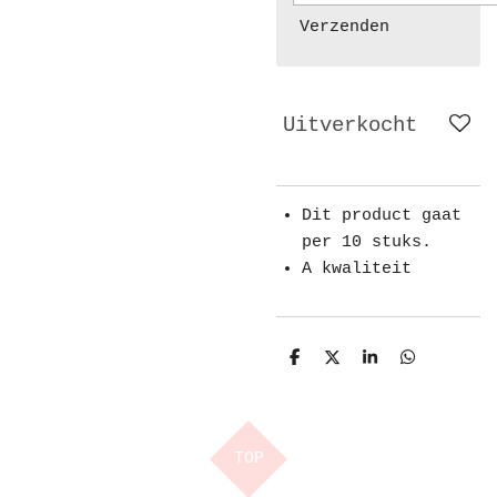
Verzenden
Uitverkocht
Dit product gaat
per 10 stuks.
A kwaliteit
D
D
S
D
e
e
h
e
l
e
a
l
e
l
r
e
n
e
n
TOP