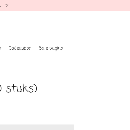
e. ツ
n
Cadeaubon
Sale pagina
10 stuks)