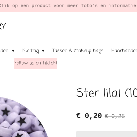
Klik op een product voor meer foto’s en informati
RY
aden
Kleding
Tassen & makeup bags
Haarbande
Follow us on tiktok!
Ster lila! (
€ 0,20
€ 0,25