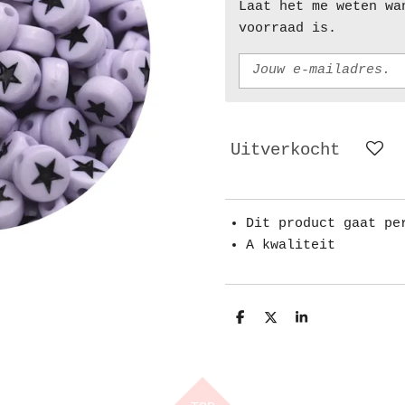
Laat het me weten wa
voorraad is.
Uitverkocht
Dit product gaat pe
A kwaliteit
D
D
S
e
e
h
l
e
a
e
l
r
n
e