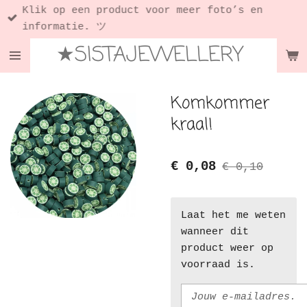
Klik op een product voor meer foto’s en
Ga
informatie. ツ
direct
★SISTAJEWELLERY
naar
de
hoofdinhoud
Komkommer
kraal!
€ 0,08
€ 0,10
Laat het me weten
wanneer dit
product weer op
voorraad is.