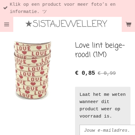
Klik op een product voor meer foto’s en
Ga
informatie. ツ
direct
★SISTAJEWELLERY
naar
de
hoofdinhoud
Love lint beige-
rood! (1M)
€ 0,85
€ 0,99
Laat het me weten
wanneer dit
product weer op
voorraad is.