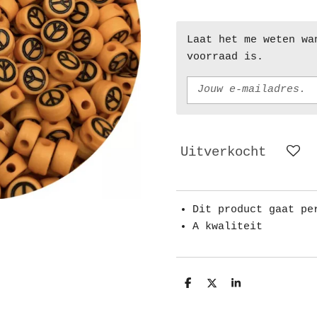
Laat het me weten wa
voorraad is.
Uitverkocht
Dit product gaat pe
A kwaliteit
D
D
S
e
e
h
l
e
a