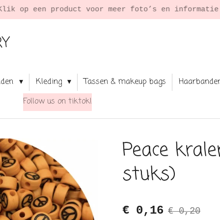
Klik op een product voor meer foto’s en informati
RY
aden
Kleding
Tassen & makeup bags
Haarbande
Follow us on tiktok!
Peace krale
stuks)
€ 0,16
€ 0,20