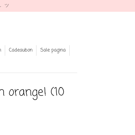
e. ツ
n
Cadeaubon
Sale pagina
n orange! (10