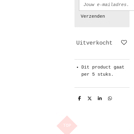
Verzenden
Uitverkocht
Dit product gaat
per 5 stuks.
D
D
S
D
e
e
h
e
l
e
a
l
e
l
r
e
n
e
n
TOP