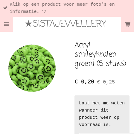
Klik op een product voor meer foto’s en
Ga
informatie. ツ
direct
★SISTAJEWELLERY
naar
de
hoofdinhoud
Acryl
smileykralen
groen! (5 stuks)
€ 0,20
€ 0,25
Laat het me weten
wanneer dit
product weer op
voorraad is.