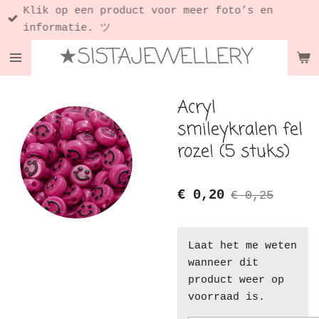
Klik op een product voor meer foto’s en
Ga
informatie. ツ
direct
★SISTAJEWELLERY
naar
de
hoofdinhoud
Acryl
smileykralen fel
roze! (5 stuks)
€ 0,20
€ 0,25
Laat het me weten
wanneer dit
product weer op
voorraad is.