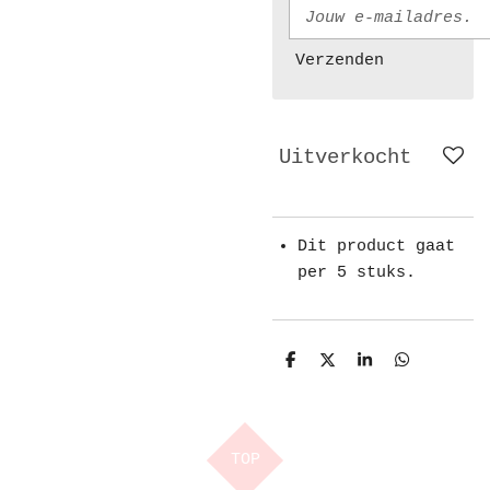
Verzenden
Uitverkocht
Dit product gaat
per 5 stuks.
D
D
S
D
e
e
h
e
l
e
a
l
e
l
r
e
n
e
n
TOP