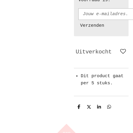
voorraad is.
Verzenden
Uitverkocht
Dit product gaat
per 5 stuks.
D
D
S
D
e
e
h
e
l
e
a
l
e
l
r
e
n
e
n