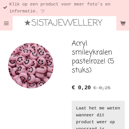
Klik op een product voor meer foto’s en
Ga
informatie. ツ
direct
★SISTAJEWELLERY
naar
de
hoofdinhoud
Acryl
smileykralen
pastelroze! (5
stuks)
€ 0,20
€ 0,25
Laat het me weten
wanneer dit
product weer op